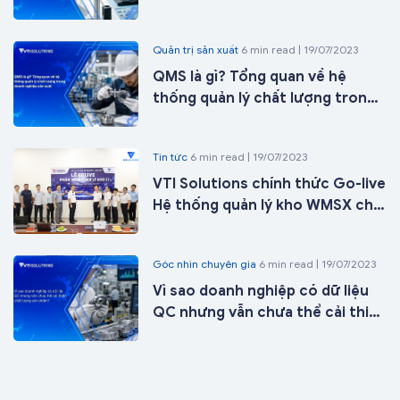
trong kỷ nguyên nhà máy thông
minh
Quản trị sản xuất
6 min read | 19/07/2023
QMS là gì? Tổng quan về hệ
thống quản lý chất lượng trong
doanh nghiệp sản xuất
Tin tức
6 min read | 19/07/2023
VTI Solutions chính thức Go-live
Hệ thống quản lý kho WMSX cho
Công ty Cổ phần ICD Tân Cảng -
Long Bình tại kho 27 chỉ sau 21
Góc nhìn chuyên gia
6 min read | 19/07/2023
ngày triển khai
Vì sao doanh nghiệp có dữ liệu
QC nhưng vẫn chưa thể cải thiện
chất lượng sản phẩm?