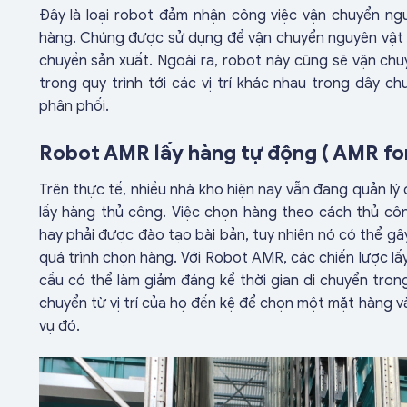
Đây là loại robot đảm nhận công việc vận chuyển ng
hàng. Chúng được sử dụng để vận chuyển nguyên vật l
chuyền sản xuất. Ngoài ra, robot này cũng sẽ vận ch
trong quy trình tới các vị trí khác nhau trong dây c
phân phối.
Robot AMR lấy hàng tự động ( AMR for
Trên thực tế, nhiều nhà kho hiện nay vẫn đang quản l
lấy hàng thủ công. Việc chọn hàng theo cách thủ c
hay phải được đào tạo bài bản, tuy nhiên nó có thể gâ
quá trình chọn hàng. Với Robot AMR, các chiến lược lấ
cầu có thể làm giảm đáng kể thời gian di chuyển trong
chuyển từ vị trí của họ đến kệ để chọn một mặt hàng v
vụ đó.