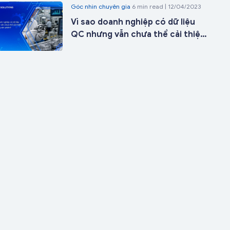
Góc nhìn chuyên gia
6 min read | 12/04/2023
ngày triển khai
Vì sao doanh nghiệp có dữ liệu
QC nhưng vẫn chưa thể cải thiện
chất lượng sản phẩm?