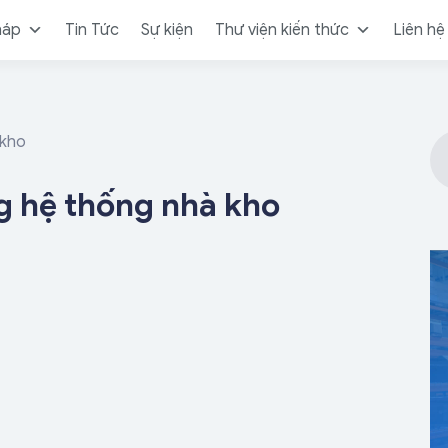
háp
Tin Tức
Sự kiện
Thư viện kiến thức
Liên hệ
 kho
 hệ thống nhà kho