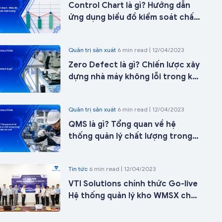
Control Chart là gì? Hướng dẫn
ứng dụng biểu đồ kiểm soát chất
lượng trong sản xuất từ A-Z
Quản trị sản xuất
6 min read | 12/04/2023
Zero Defect là gì? Chiến lược xây
dựng nhà máy không lỗi trong kỷ
nguyên nhà máy thông minh
Quản trị sản xuất
6 min read | 12/04/2023
QMS là gì? Tổng quan về hệ
thống quản lý chất lượng trong
doanh nghiệp sản xuất
Tin tức
6 min read | 12/04/2023
VTI Solutions chính thức Go-live
Hệ thống quản lý kho WMSX cho
Công ty Cổ phần ICD Tân Cảng -
Long Bình tại kho 27 chỉ sau 21