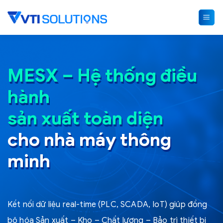
Skip
to
content
MESX – Hệ thống điều
hành
sản xuất toàn diện
cho nhà máy thông
minh
Kết nối dữ liệu real-time (PLC, SCADA, IoT) giúp đồng
bộ hóa Sản xuất – Kho – Chất lượng – Bảo trì thiết bị