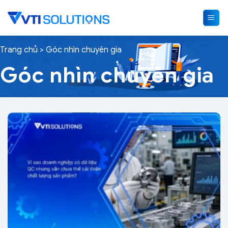
Skip
to
content
Trang chủ
>
Góc nhìn chuyên gia
Góc nhìn chuyên gia