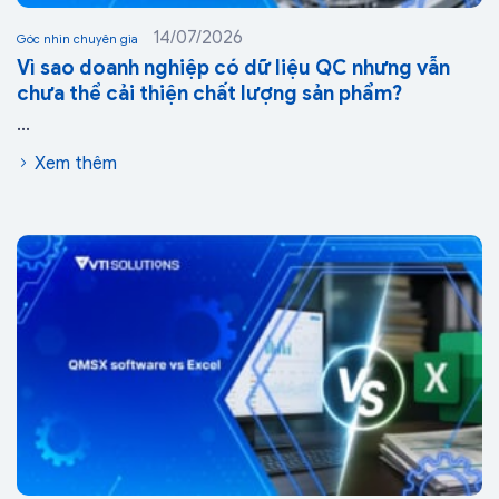
14/07/2026
Góc nhìn chuyên gia
Vì sao doanh nghiệp có dữ liệu QC nhưng vẫn
chưa thể cải thiện chất lượng sản phẩm?
...
Xem thêm