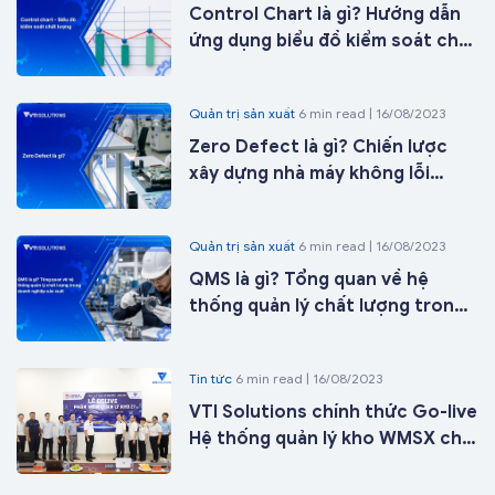
Control Chart là gì? Hướng dẫn
ứng dụng biểu đồ kiểm soát chất
lượng trong sản xuất từ A-Z
Quản trị sản xuất
6 min read | 16/08/2023
Zero Defect là gì? Chiến lược
xây dựng nhà máy không lỗi
trong kỷ nguyên nhà máy thông
minh
Quản trị sản xuất
6 min read | 16/08/2023
QMS là gì? Tổng quan về hệ
thống quản lý chất lượng trong
doanh nghiệp sản xuất
Tin tức
6 min read | 16/08/2023
VTI Solutions chính thức Go-live
Hệ thống quản lý kho WMSX cho
Công ty Cổ phần ICD Tân Cảng -
Long Bình tại kho 27 chỉ sau 21