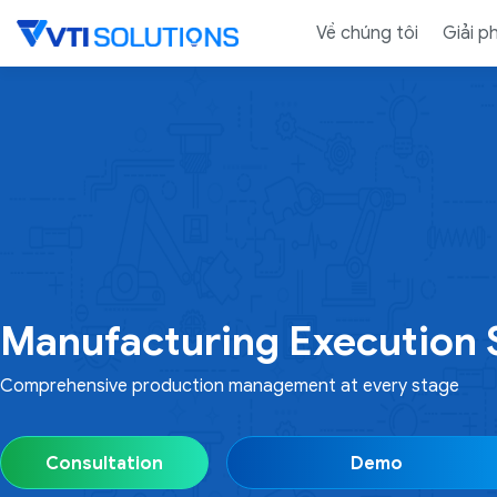
Skip
Về chúng tôi
Giải p
to
content
Manufacturing Execution
Comprehensive production management at every stage
Consultation
Demo