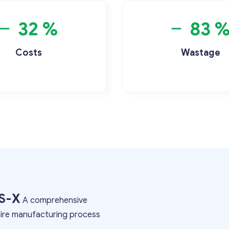
32 %
83 
Costs
Wastage
ES-X
A comprehensive
tire manufacturing process