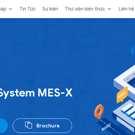
háp
Tin Tức
Sự kiện
Thư viện kiến thức
Liên hệ
 System MES-X
Brochure