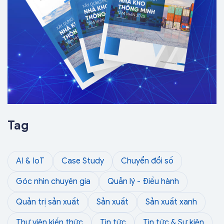
Tag
AI & IoT
Case Study
Chuyển đổi số
Góc nhìn chuyên gia
Quản lý - Điều hành
Quản trị sản xuất
Sản xuất
Sản xuất xanh
Thư viện kiến thức
Tin tức
Tin tức & Sự kiện