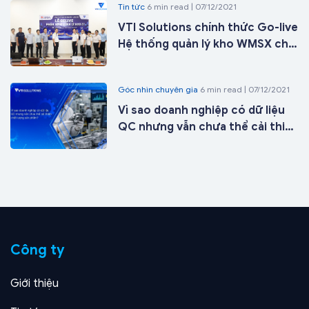
Tin tức
6 min read | 07/12/2021
VTI Solutions chính thức Go-live
Hệ thống quản lý kho WMSX cho
Công ty Cổ phần ICD Tân Cảng -
Long Bình tại kho 27 chỉ sau 21
Góc nhìn chuyên gia
6 min read | 07/12/2021
ngày triển khai
Vì sao doanh nghiệp có dữ liệu
QC nhưng vẫn chưa thể cải thiện
chất lượng sản phẩm?
Công ty
Giới thiệu