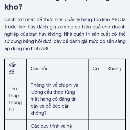
kho?
Cách tốt nhất để thực hiện quản lý hàng tồn kho ABC là
trước tiên hãy đánh giá xem nó có hiệu quả cho doanh
nghiệp của bạn hay không. Nhà quản trị sản xuất có thể
sử dụng bảng hỏi dưới đây để đánh giá mức độ sẵn sàng
áp dụng mô hình ABC.
Vấn
Câu hỏi
Có
Không
đề
Thông tin về chi phí và
Thu
lượng cầu theo từng
thập
mặt hàng có đáng tin
thông
cậy và dễ tiếp cận
tin
không?
Các quy trình và hệ