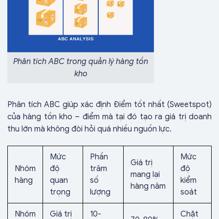
Phân tích ABC trong quản lý hàng tồn
kho
Phân tích ABC giúp xác định Điểm tốt nhất (Sweetspot)
của hàng tồn kho – điểm mà tại đó tạo ra giá trị doanh
thu lớn mà không đòi hỏi quá nhiều nguồn lực.
Mức
Phần
Mức
Giá trị
Nhóm
độ
trăm
độ
mang lại
hàng
quan
số
kiểm
hàng năm
trọng
lượng
soát
Nhóm
Giá trị
10-
Chặt