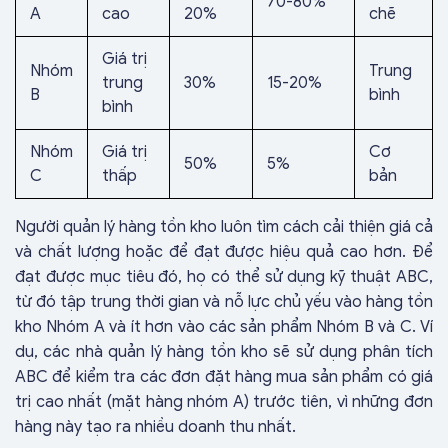
70-80%
A
cao
20%
chẽ
Giá trị
Nhóm
Trung
trung
30%
15-20%
B
bình
bình
Nhóm
Giá trị
Cơ
50%
5%
C
thấp
bản
Người quản lý hàng tồn kho luôn tìm cách cải thiện giá cả
và chất lượng hoặc để đạt được hiệu quả cao hơn. Để
đạt được mục tiêu đó, họ có thể sử dụng kỹ thuật ABC,
từ đó tập trung thời gian và nỗ lực chủ yếu vào hàng tồn
kho Nhóm A và ít hơn vào các sản phẩm Nhóm B và C. Ví
dụ, các nhà quản lý hàng tồn kho sẽ sử dụng phân tích
ABC để kiểm tra các đơn đặt hàng mua sản phẩm có giá
trị cao nhất (mặt hàng nhóm A) trước tiên, vì những đơn
hàng này tạo ra nhiều doanh thu nhất.