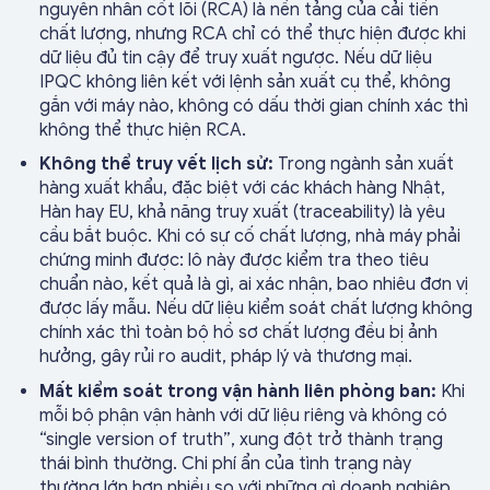
nguyên nhân cốt lõi (RCA) là nền tảng của cải tiến
chất lượng, nhưng RCA chỉ có thể thực hiện được khi
dữ liệu đủ tin cậy để truy xuất ngược. Nếu dữ liệu
IPQC không liên kết với lệnh sản xuất cụ thể, không
gắn với máy nào, không có dấu thời gian chính xác thì
không thể thực hiện RCA.
Không thể truy vết lịch sử:
Trong ngành sản xuất
hàng xuất khẩu, đặc biệt với các khách hàng Nhật,
Hàn hay EU, khả năng truy xuất (traceability) là yêu
cầu bắt buộc. Khi có sự cố chất lượng, nhà máy phải
chứng minh được: lô này được kiểm tra theo tiêu
chuẩn nào, kết quả là gì, ai xác nhận, bao nhiêu đơn vị
được lấy mẫu. Nếu dữ liệu kiểm soát chất lượng không
chính xác thì toàn bộ hồ sơ chất lượng đều bị ảnh
hưởng, gây rủi ro audit, pháp lý và thương mại.
Mất kiểm soát trong vận hành liên phòng ban:
Khi
mỗi bộ phận vận hành với dữ liệu riêng và không có
“single version of truth”, xung đột trở thành trạng
thái bình thường. Chi phí ẩn của tình trạng này
thường lớn hơn nhiều so với những gì doanh nghiệp