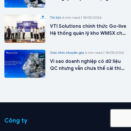
doanh nghiệp sản xuất
Tin tức
6 min read | 18/05/2026
VTI Solutions chính thức Go-live
Hệ thống quản lý kho WMSX cho
Công ty Cổ phần ICD Tân Cảng -
Long Bình tại kho 27 chỉ sau 21
Góc nhìn chuyên gia
6 min read | 18/05/2026
ngày triển khai
Vì sao doanh nghiệp có dữ liệu
QC nhưng vẫn chưa thể cải thiện
chất lượng sản phẩm?
Công ty