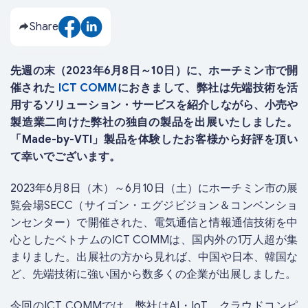
Share
先週の末（2023年6月8日～10日）に、ホーチミン市で開
催された
ICT COMM
におきまして、
弊社は先端技術を活
用するソリューション・サービスを紹介しながら、小売や
製造業二向けた弊社の独自の製品を出展いたしました。
「Made-by-VTI」製品を体験したお客様から好評を頂い
て幸いでございます。
2023年6月8日（木）～6月10日（土）にホーチミン市の展
覧会場SECC（サイゴン・エグジビジョン＆コンベンショ
ンセンター）で開催された、電気通信と情報通信技術を中
心としたベトナムのICT COMMは、国内外の1万人超が集
まりました。出展社の方から見れば、中国や日本、韓国な
ど、先端技術に強い国から数多くの企業が出展しました。
今回のICT COMMでは、弊社はAI・IoT、クラウドコンピ