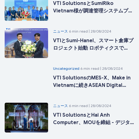
VTI SolutionsとSumiRiko
Vietnam様が調達管理システムプロ
ジェクトを開始
ニュース
6 min read | 28/08/2024
VTIとSumi-Hanel、スマート倉庫プ
ロジェクト始動 ロボティクスで
Sumi-Hanelの倉庫業務を最適化
Uncategorized
6 min read | 28/08/2024
VTI SolutionsのMES-X、Make in
Vietnamに続きASEAN Digital
Awards 2025で銀賞を受賞し、国際
舞台で輝く
ニュース
6 min read | 28/08/2024
VTI SolutionsとHai Anh
Computer、MOUを締結 - デジタ
ルトランスフォーメーション時代の
飛躍へのステップ