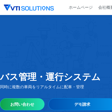
Skip
ホームページ
会社概
to
content
バス管理・運行システム
同時に複数の車両をリアルタイムに配車・管理
お問い合わせ
デモ請求