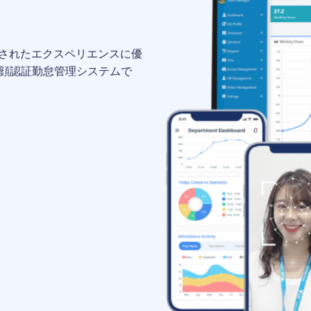
善されたエクスペリエンスに優
た顔認証勤怠管理システムで