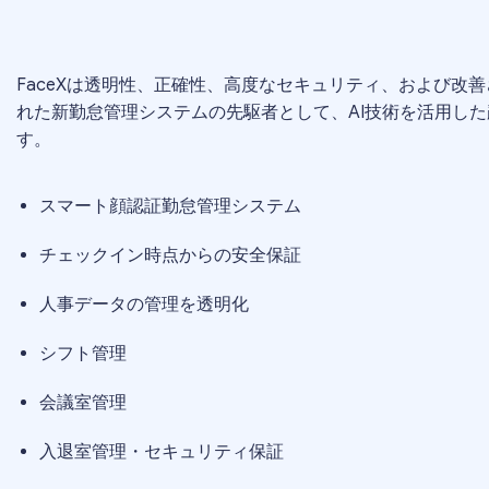
FaceXは透明性、正確性、高度なセキュリティ、および改
れた新勤怠管理システムの先駆者として、AI技術を活用し
す。
スマート顔認証勤怠管理システム
チェックイン時点からの安全保証
人事データの管理を透明化
シフト管理
会議室管理
入退室管理・セキュリティ保証