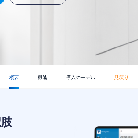
概要
機能
導入のモデル
見積り
択肢