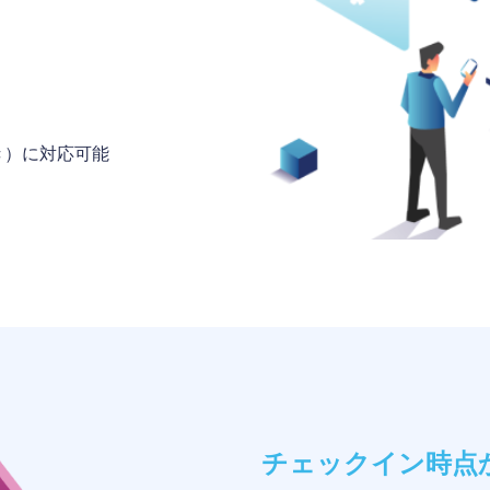
き）に対応可能
チェックイン時点