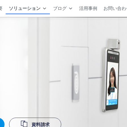
要
ソリューション
ブログ
活用事例
お問い合わ
資料請求