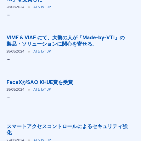
28/08/2024
AI & IoT JP
...
VIMF & VIAF にて、大勢の人が「Made-by-VTI」の
製品・ソリューションに関心を寄せる。
28/08/2024
AI & IoT JP
...
FaceXがSAO KHUE賞を受賞
28/08/2024
AI & IoT JP
...
スマートアクセスコントロールによるセキュリティ強
化
27/08/2024
AI & IoT JP