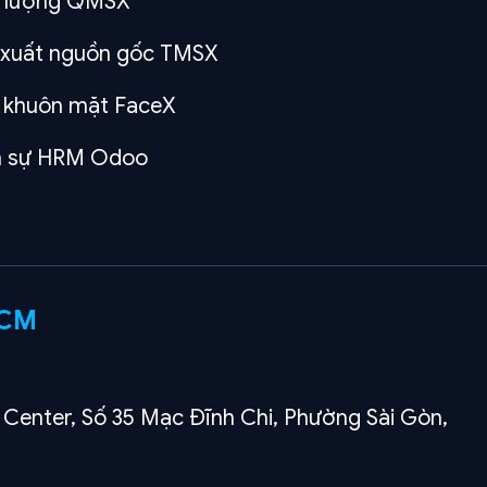
t lượng QMSX
y xuất nguồn gốc TMSX
 khuôn mặt FaceX
ân sự HRM Odoo
HCM
 Center, Số 35 Mạc Đĩnh Chi, Phường Sài Gòn,