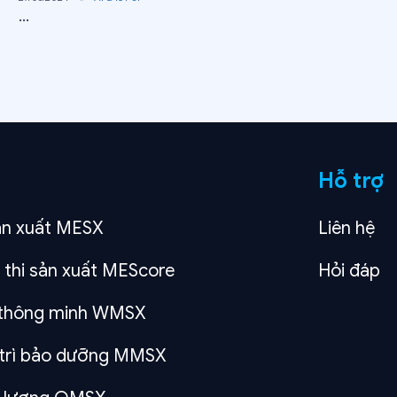
...
Hỗ trợ
ản xuất MESX
Liên hệ
 thi sản xuất MEScore
Hỏi đáp
o thông minh WMSX
 trì bảo dưỡng MMSX