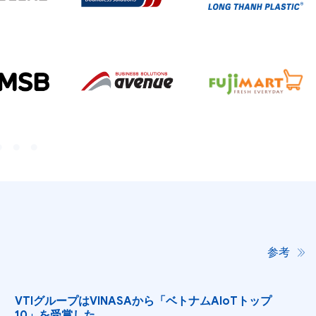
参考
VTIグループはVINASAから「ベトナムAIoTトップ
10」を受賞した