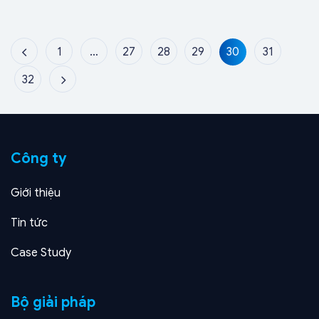
1
…
27
28
29
30
31
32
Công ty
Giới thiệu
Tin tức
Case Study
Bộ giải pháp