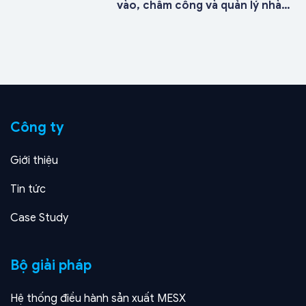
vào, chấm công và quản lý nhà
xe bằng AI nhận diện khuôn mặt
cho doanh nghiệp sản xuất đa
nhà máy
Công ty
Giới thiệu
Tin tức
Case Study
Bộ giải pháp
Hệ thống điều hành sản xuất MESX