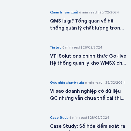
minh
Quản trị sản xuất
6 min read | 28/02/2024
QMS là gì? Tổng quan về hệ
thống quản lý chất lượng trong
doanh nghiệp sản xuất
Tin tức
6 min read | 28/02/2024
VTI Solutions chính thức Go-live
Hệ thống quản lý kho WMSX cho
Công ty Cổ phần ICD Tân Cảng -
Long Bình tại kho 27 chỉ sau 21
Góc nhìn chuyên gia
6 min read | 28/02/2024
ngày triển khai
Vì sao doanh nghiệp có dữ liệu
QC nhưng vẫn chưa thể cải thiện
chất lượng sản phẩm?
Case Study
6 min read | 28/02/2024
Case Study: Số hóa kiểm soát ra