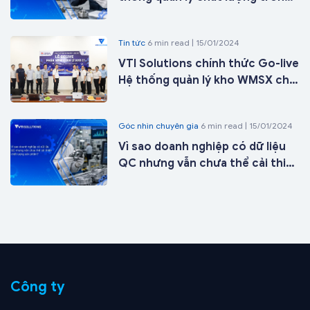
doanh nghiệp sản xuất
Tin tức
6 min read | 15/01/2024
VTI Solutions chính thức Go-live
Hệ thống quản lý kho WMSX cho
Công ty Cổ phần ICD Tân Cảng -
Long Bình tại kho 27 chỉ sau 21
Góc nhìn chuyên gia
6 min read | 15/01/2024
ngày triển khai
Vì sao doanh nghiệp có dữ liệu
QC nhưng vẫn chưa thể cải thiện
chất lượng sản phẩm?
Công ty