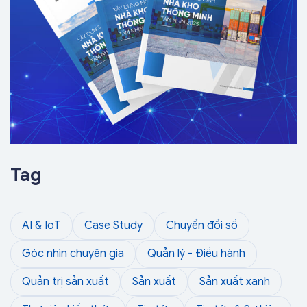
Tag
AI & IoT
Case Study
Chuyển đổi số
Góc nhìn chuyên gia
Quản lý - Điều hành
Quản trị sản xuất
Sản xuất
Sản xuất xanh