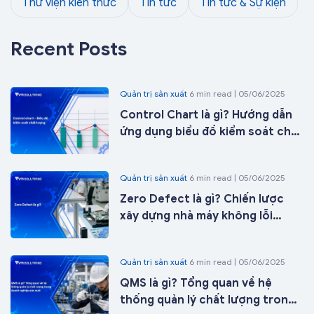
Thư viện kiến thức
Tin tức
Tin tức & Sự kiện
Recent Posts
Quản trị sản xuất
6 min read | 05/06/2025
Control Chart là gì? Hướng dẫn
ứng dụng biểu đồ kiểm soát chất
lượng trong sản xuất từ A-Z
Quản trị sản xuất
6 min read | 05/06/2025
Zero Defect là gì? Chiến lược
xây dựng nhà máy không lỗi
trong kỷ nguyên nhà máy thông
minh
Quản trị sản xuất
6 min read | 05/06/2025
QMS là gì? Tổng quan về hệ
thống quản lý chất lượng trong