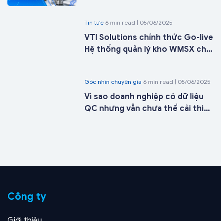
doanh nghiệp sản xuất
Tin tức
6 min read | 05/06/2025
VTI Solutions chính thức Go-live
Hệ thống quản lý kho WMSX cho
Công ty Cổ phần ICD Tân Cảng -
Long Bình tại kho 27 chỉ sau 21
Góc nhìn chuyên gia
6 min read | 05/06/2025
ngày triển khai
Vì sao doanh nghiệp có dữ liệu
QC nhưng vẫn chưa thể cải thiện
chất lượng sản phẩm?
Công ty
Giới thiệu