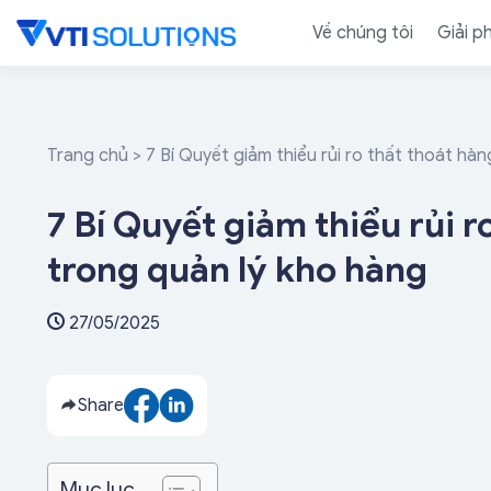
Skip
Về chúng tôi
Giải p
to
content
Trang chủ
>
7 Bí Quyết giảm thiểu rủi ro thất thoát hà
7 Bí Quyết giảm thiểu rủi r
trong quản lý kho hàng
27/05/2025
Share
Mục lục