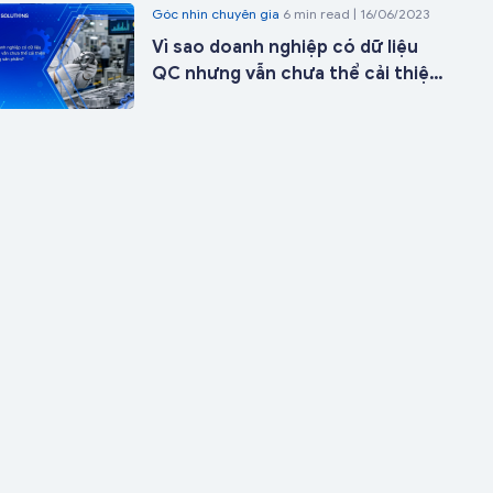
Góc nhìn chuyên gia
6 min read | 16/06/2023
ngày triển khai
Vì sao doanh nghiệp có dữ liệu
QC nhưng vẫn chưa thể cải thiện
chất lượng sản phẩm?