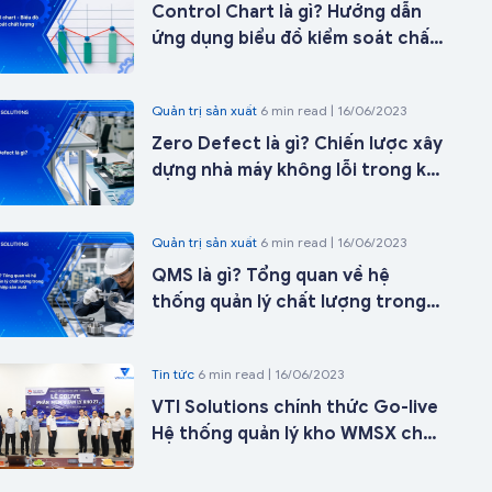
Control Chart là gì? Hướng dẫn
ứng dụng biểu đồ kiểm soát chất
lượng trong sản xuất từ A-Z
Quản trị sản xuất
6 min read | 16/06/2023
Zero Defect là gì? Chiến lược xây
dựng nhà máy không lỗi trong kỷ
nguyên nhà máy thông minh
Quản trị sản xuất
6 min read | 16/06/2023
QMS là gì? Tổng quan về hệ
thống quản lý chất lượng trong
doanh nghiệp sản xuất
Tin tức
6 min read | 16/06/2023
VTI Solutions chính thức Go-live
Hệ thống quản lý kho WMSX cho
Công ty Cổ phần ICD Tân Cảng -
Long Bình tại kho 27 chỉ sau 21