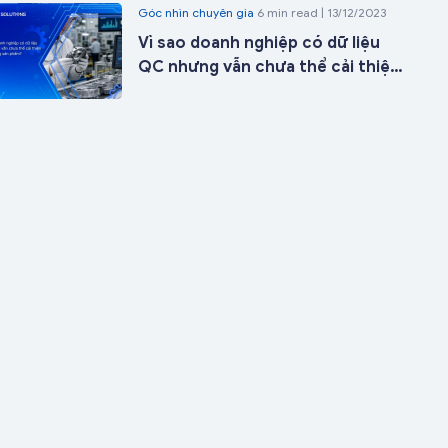
Góc nhìn chuyên gia
6 min read | 13/12/2023
ngày triển khai
Vì sao doanh nghiệp có dữ liệu
QC nhưng vẫn chưa thể cải thiện
chất lượng sản phẩm?