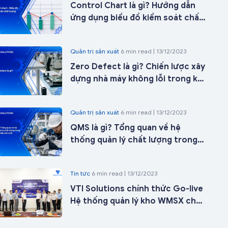
Control Chart là gì? Hướng dẫn
ứng dụng biểu đồ kiểm soát chất
lượng trong sản xuất từ A-Z
Quản trị sản xuất
6 min read | 13/12/2023
Zero Defect là gì? Chiến lược xây
dựng nhà máy không lỗi trong kỷ
nguyên nhà máy thông minh
Quản trị sản xuất
6 min read | 13/12/2023
QMS là gì? Tổng quan về hệ
thống quản lý chất lượng trong
doanh nghiệp sản xuất
Tin tức
6 min read | 13/12/2023
VTI Solutions chính thức Go-live
Hệ thống quản lý kho WMSX cho
Công ty Cổ phần ICD Tân Cảng -
Long Bình tại kho 27 chỉ sau 21