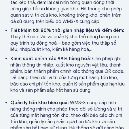
tác kéo thả, đem lại cái nhìn tổng quan đồng thời
cũng giúp tối ưu không gian kho. Hệ thống cho phép
quan sát vị trí của kho, khoảng trống kho, phần trăm
đã sử dụng trên biểu đồ WMS-X cung cấp.
Tiết kiệm tới 80% thời gian nhập liệu và kiểm đếm:
Thay thế các tác vụ quản lý kho thủ công bằng các
quy trình tự động hoá – bao gồm việc thu thập số
liệu, nhập/xuất kho, kiểm kê hàng hoá,…
Kiểm soát chính xác 99% hàng hoá
: Cho phép ghi
nhận thông tin nhập, xuất kho nguyên vật liệu, thành
phẩm, bán thành phẩm chính xác thông qua QR code.
Dễ dàng theo dõi vị trí của từng mặt hàng tồn kho,
báo cáo chi phí tồn kho, quản lý sản phẩm quá hạn lưu
kho và sản phẩm sắp hết hạn sử dụng.
Quản lý tồn kho hiệu quả:
WMS-X cung cấp tính
năng thông minh cho phép theo dõi số lượng và vị trí
của từng mặt hàng tồn kho, theo dõi báo cáo chi phí
tồn kho, quản lý sản phẩm quá hạn lưu kho và sản
phẩm sắp hết hạn sử dụng. Hệ thống sẽ gửi cảnh báo