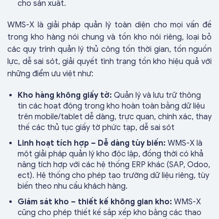
cho sản xuất.
WMS-X là giải pháp quản lý toàn diện cho mọi vấn đề
trong kho hàng nói chung và tồn kho nói riêng, loại bỏ
các quy trình quản lý thủ công tốn thời gian, tốn nguồn
lực, dễ sai sót, giải quyết tình trạng tồn kho hiệu quả với
những điểm ưu việt như:
Kho hàng không giấy tờ:
Quản lý và lưu trữ thông
tin các hoạt động trong kho hoàn toàn bằng dữ liệu
trên mobile/tablet dễ dàng, trực quan, chính xác, thay
thế các thủ tục giấy tờ phức tạp, dễ sai sót
Linh hoạt tích hợp – Dễ dàng tùy biến:
WMS-X là
một giải pháp quản lý kho độc lập, đồng thời có khả
năng tích hợp với các hệ thống ERP khác (SAP, Odoo,
ect). Hệ thống cho phép tạo trường dữ liệu riêng, tùy
biến theo nhu cầu khách hàng.
Giám sát kho – thiết kế không gian kho:
WMS-X
cũng cho phép thiết kế sắp xếp kho bằng các thao