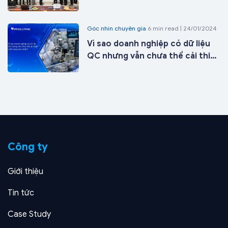
Công ty Cổ phần ICD Tân Cảng -
Long Bình tại kho 27 chỉ sau 21
Góc nhìn chuyên gia
6 min read | 24/01/2024
ngày triển khai
Vì sao doanh nghiệp có dữ liệu
QC nhưng vẫn chưa thể cải thiện
chất lượng sản phẩm?
Công ty
Giới thiệu
Tin tức
Case Study