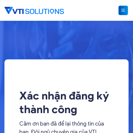
Skip
to
content
Xác nhận đăng ký
thành công
Cảm ơn bạn đã để lại thông tin của
bạn. Đội ngũ chuyên gia của VTI