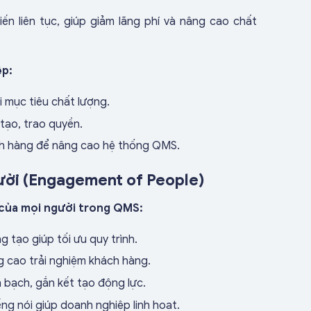
iến liên tục, giúp giảm lãng phí và nâng cao chất
ệp:
 mục tiêu chất lượng.
tạo, trao quyền.
hách hàng để nâng cao hệ thống QMS.
gười (Engagement of People)
 tắc quản lý chất lượng
nâng cao chất lượng
tối ưu hiệ
 của mọi người trong QMS:
, giúp
,
 tạo giúp tối ưu quy trình.
ng cao trải nghiệm khách hàng.
 bạch, gắn kết tạo động lực.
ếng nói giúp doanh nghiệp linh hoạt.