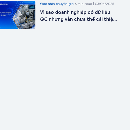
Góc nhìn chuyên gia
6 min read | 03/04/2025
ngày triển khai
Vì sao doanh nghiệp có dữ liệu
QC nhưng vẫn chưa thể cải thiện
chất lượng sản phẩm?