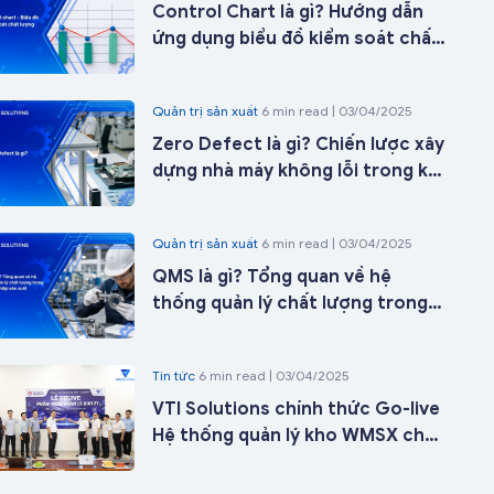
Control Chart là gì? Hướng dẫn
ứng dụng biểu đồ kiểm soát chất
lượng trong sản xuất từ A-Z
Quản trị sản xuất
6 min read | 03/04/2025
Zero Defect là gì? Chiến lược xây
dựng nhà máy không lỗi trong kỷ
nguyên nhà máy thông minh
Quản trị sản xuất
6 min read | 03/04/2025
QMS là gì? Tổng quan về hệ
thống quản lý chất lượng trong
doanh nghiệp sản xuất
Tin tức
6 min read | 03/04/2025
VTI Solutions chính thức Go-live
Hệ thống quản lý kho WMSX cho
Công ty Cổ phần ICD Tân Cảng -
Long Bình tại kho 27 chỉ sau 21