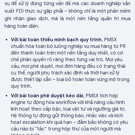
vụ để xử lý đúng từng vấn đề mà các doanh nghiệp sản
xuất FDI thực sự gặp phải – không chỉ là một phần mềm
ghi nhận giao dịch, mà là một nền tảng quản trị mua
hàng toàn diện.
Với bài toán thiếu minh bạch quy trình
, PMSX
chuẩn hóa toàn bộ luồng nghiệp vụ mua hàng từ PR
đến thanh toán trên một nền tảng duy nhất, có cơ
chế phân quyền rõ ràng theo từng vai trò. Mọi yêu
cầu, mọi phê duyệt, mọi đơn hàng đều có trạng thái
cụ thể, người phụ trách xác định và thời hạn xử lý
được thiết lập sẵn – loại bỏ hoàn toàn vùng mờ trong
quy trình.
Với bài toán phê duyệt kéo dài
, PMSX tích hợp
engine tự động hóa workflow với khả năng cấu hình
linh hoạt theo cấp bậc, loại vật tư và ngưỡng giá trị.
Hệ thống tự động gửi thông báo, nhắc việc và kích
hoạt escalation khi quá hạn – đảm bảo không có yêu
cầu nào bị “tắc” trong hộp thư của một người mà