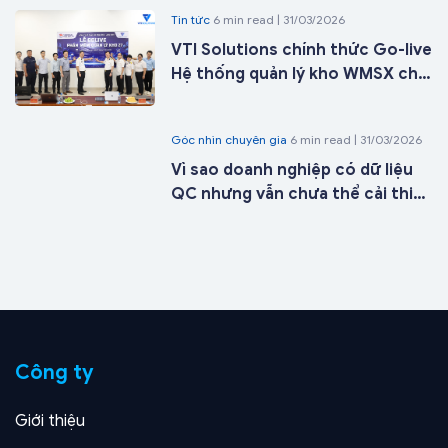
Tin tức
6 min read | 31/03/2026
VTI Solutions chính thức Go-live
Hệ thống quản lý kho WMSX cho
Công ty Cổ phần ICD Tân Cảng -
Long Bình tại kho 27 chỉ sau 21
Góc nhìn chuyên gia
6 min read | 31/03/2026
ngày triển khai
Vì sao doanh nghiệp có dữ liệu
QC nhưng vẫn chưa thể cải thiện
chất lượng sản phẩm?
Công ty
Giới thiệu