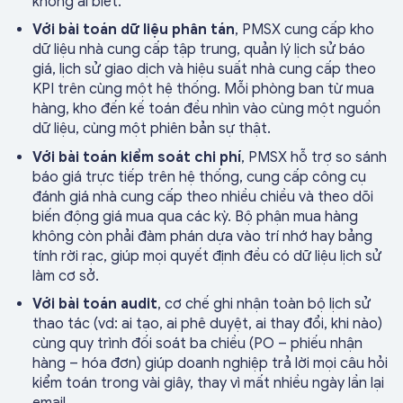
không ai biết.
Với bài toán dữ liệu phân tán
, PMSX cung cấp kho
dữ liệu nhà cung cấp tập trung, quản lý lịch sử báo
giá, lịch sử giao dịch và hiệu suất nhà cung cấp theo
KPI trên cùng một hệ thống. Mỗi phòng ban từ mua
hàng, kho đến kế toán đều nhìn vào cùng một nguồn
dữ liệu, cùng một phiên bản sự thật.
Với bài toán kiểm soát chi phí
, PMSX hỗ trợ so sánh
báo giá trực tiếp trên hệ thống, cung cấp công cụ
đánh giá nhà cung cấp theo nhiều chiều và theo dõi
biến động giá mua qua các kỳ. Bộ phận mua hàng
không còn phải đàm phán dựa vào trí nhớ hay bảng
tính rời rạc, giúp mọi quyết định đều có dữ liệu lịch sử
làm cơ sở.
Với bài toán audit
, cơ chế ghi nhận toàn bộ lịch sử
thao tác (vd: ai tạo, ai phê duyệt, ai thay đổi, khi nào)
cùng quy trình đối soát ba chiều (PO – phiếu nhận
hàng – hóa đơn) giúp doanh nghiệp trả lời mọi câu hỏi
kiểm toán trong vài giây, thay vì mất nhiều ngày lần lại