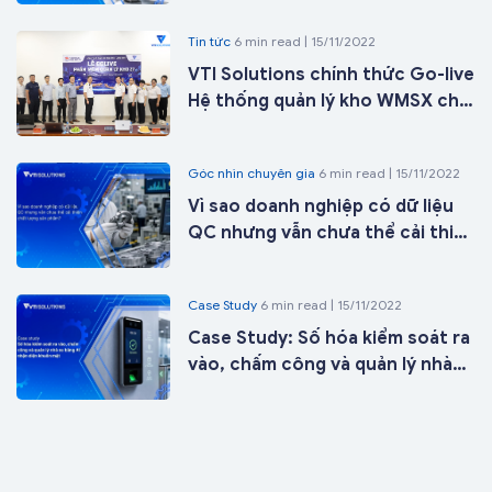
Tin tức
6 min read | 15/11/2022
VTI Solutions chính thức Go-live
Hệ thống quản lý kho WMSX cho
Công ty Cổ phần ICD Tân Cảng -
Long Bình tại kho 27 chỉ sau 21
Góc nhìn chuyên gia
6 min read | 15/11/2022
ngày triển khai
Vì sao doanh nghiệp có dữ liệu
QC nhưng vẫn chưa thể cải thiện
chất lượng sản phẩm?
Case Study
6 min read | 15/11/2022
Case Study: Số hóa kiểm soát ra
vào, chấm công và quản lý nhà
xe bằng AI nhận diện khuôn mặt
cho doanh nghiệp sản xuất đa
nhà máy