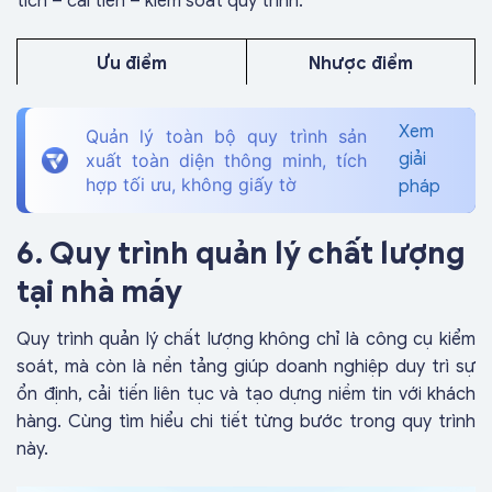
tích – cải tiến – kiểm soát quy trình.
Ưu điểm
Nhược điểm
Cần đội ngũ chuyên
Xem
Quản lý toàn bộ quy trình sản
sâu (Green Belt,
giải
xuất toàn diện thông minh, tích
Giúp doanh nghiệp
Black Belt) được đào
hợp tối ưu, không giấy tờ
vừa tối ưu chi phí,
tạo bài bản
pháp
vừa giảm lỗi
Phức tạp khi triển
Cải thiện hiệu quả và
khai lần đầu, khó áp
6. Quy trình quản lý chất lượng
hiệu suất vận hành
dụng cho doanh
tại nhà máy
nghiệp nhỏ
Dễ đo lường, quản lý
hiệu quả bằng dữ liệu
Tốn thời gian để thiết
Quy trình quản lý chất lượng không chỉ là công cụ kiểm
lập quy trình và đo
soát, mà còn là nền tảng giúp doanh nghiệp duy trì sự
lường ban đầu
ổn định, cải tiến liên tục và tạo dựng niềm tin với khách
hàng. Cùng tìm hiểu chi tiết từng bước trong quy trình
này.